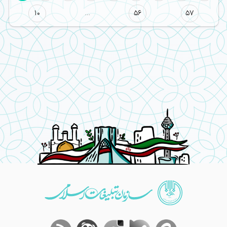
10
…
56
57