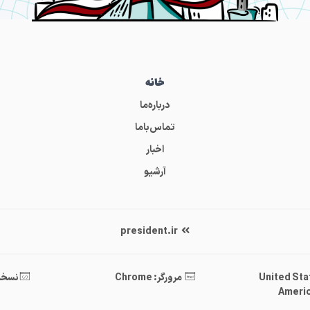
خانه
درباره‌ما
تماس‌باما
اخبار
آرشیو
president.ir
United States 
مرورگر: Chrome
نسخه : .40
Americ