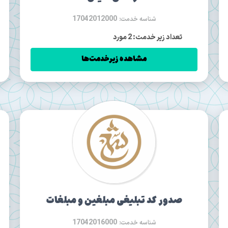
17042012000
شناسه خدمت:
تعداد زیر خدمت: 2 مورد
مشاهده زیرخدمت‌ها
صدور كد تبليغی مبلغین و مبلغات
17042016000
شناسه خدمت: