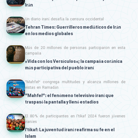
Irán
Un diario iraní desafía la censura occidental
Tehran Times: Guerrilleros mediáticos de Irán
en los medios globales
Más de 20 millones de personas participaron en esta
campaña
«Vida con los Versículos»; la campaña coránica
más participativa del pueblo iraní
“Mahfel” congrega multitudes y alcanza millones de
vistas en Ramadán
“Mahfel”: el fenómeno televisivo iraní que
traspasó la pantalla y llenó estadios
El 80 % de participantes en I'tikaf 2024 fueron jóvenes
iraníes
I'tikaf: La juventud iraní reafirma su fe en el
Islam