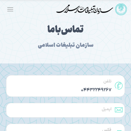
تماس‌باما
سازمان تبلیغات اسلامی
تلفن
04432249267
ایمیل
فکس