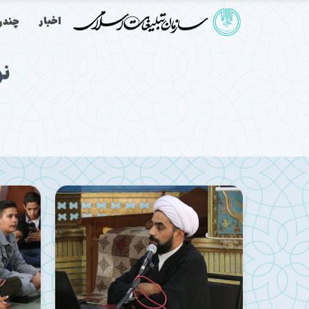
اخبار
چندرس
نو