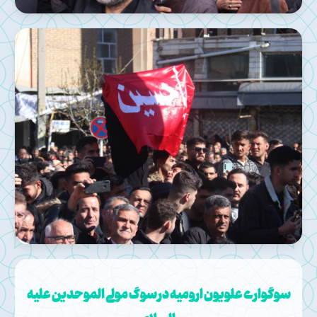
سوگواری علویون ارومیه در سوگ مولی الموحدین علیه