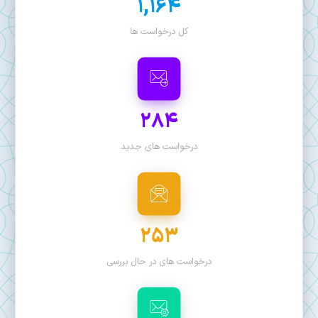
1,164
کل درخواست ها
284
درخواست های جدید
253
درخواست های در حال بررسی