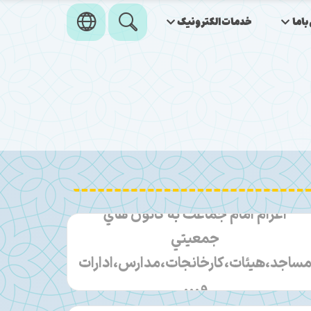
اما
خدمات‌الکترونیک
اعزام امام جماعت به كانون هاي
جمعيتي
ساجد،هيئات،كارخانجات،مدارس،ادارات
و...