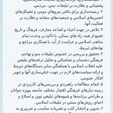
پشتيباني و نظارت بر تبليغات ديني- مردمي
.
۲
.
زمينه‌سازي براي يافتن نيروهاي مومن و تشيكل‌هاي
انجمن‌هاي اسلامي و جمعيت‌هاي مشابه و نظارت بر
فعاليت آنها
.
۳
.
تلاش در جهت احياء و اشاعه معارف، فرهنگ و تاريخ
تشيع از همه راه هاي ممكن، با تاكيد بر وحدت تمام
مذاهب اسلامي و حراست از آن، با همكاري مراجع و
نهادهاي ذيربط
.
۴
.
تحقيق و بررسي در خصوص تبليغات سو و تهاجم
فرهنگي دشمنان و شناسائي و تحليل ترفندهاي تبليغي
عليه انقلاب اسلامي با هماهنگي ساير دستگاه‌هاي ذيربط
و ارائه سياست‌هاي لازم در جهت خنثي‌سازي آنها و تنوير
افكار عمومي
.
۵
.
انجام مطالعات راهبردي و بررسي‌هاي كاربردي در
زمينه نيازهاي فرهنگي اقشار مختلف جامعه بويژه جوانان
و طراحي برنامه‌ها و شيوه‌هاي تبليغي نوين و اصلاح و
احياي روش‌هاي سنتي در تبليغات اسلامي
.
۶
.
تدوين و انتشار كتب و نشريات مناسب و ضروري به