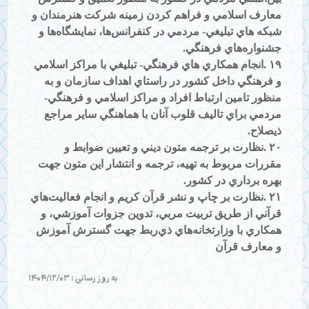
معارف اسلامي و فراهم كردن زمينه شركت هنرمندان و
شبكه هاي تبليغي- مردمي در كنفرانس‌ها، نمايشگاه‌ها و
جشنواره‌هاي فرهنگي
.
۱۹
.
انجام همكاري هاي فرهنگي- تبليغي با مراكز اسلامي
و فرهنگي داخل كشور در راستاي اهداف سازمان و به
منظور تامين ارتباط افراد و مراكز اسلامي و فرهنگي-
مردمي براي تاليف قلوب آنان با هماهنگي ساير مراجع
ذيصلاح
.
۲۰
.
نظارت بر ترجمه متون ديني و تعيين ضوابط و
مقررات مربوط به تهيه، ترجمه و انتشار اين متون جهت
بهره برداري در كشور
.
۲۱
.
نظارت بر چاپ و نشر قرآن كريم و انجام فعاليت‌هاي
قرآني از طريق تربيت مربي، تدوين جزوات آموزشي، و
همكاري با وزارتخانه‌هاي ذي‌ربط جهت گسترش آموزش
و معارف قرآن
به روز رسانی : 1404/12/03