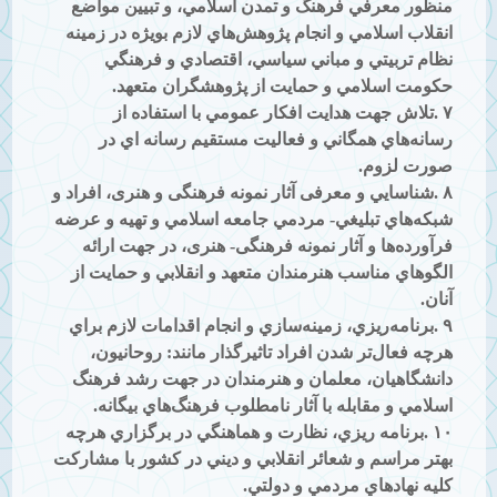
منظور معرفي فرهنگ و تمدن اسلامي، و تبيين مواضع
انقلاب اسلامي و انجام پژوهش‌هاي لازم بويژه در زمينه
نظام تربيتي و مباني سياسي، اقتصادي و فرهنگي
حكومت اسلامي و حمايت از پژوهشگران متعهد
.
۷
.
تلاش جهت هدايت افكار عمومي با استفاده از
رسانه‌‌هاي همگاني و فعاليت مستقيم رسانه اي در
صورت لزوم
.
۸
.
شناسايي و معرفی آثار نمونه فرهنگی و هنری، افراد و
شبكه‌هاي تبليغي- مردمي جامعه اسلامي و تهيه و عرضه
فرآورده‌ها و آثار نمونه فرهنگی- هنری، در جهت ارائه
الگوهاي مناسب هنرمندان متعهد و انقلابي و حمايت از
آنان
.
۹
.
برنامه‌ريزي، زمينه‌سازي و انجام اقدامات لازم براي
هرچه فعال‌تر شدن افراد تاثيرگذار مانند: روحانيون،
دانشگاهيان، معلمان و هنرمندان در جهت رشد فرهنگ
اسلامي و مقابله با آثار نامطلوب فرهنگ‌هاي بيگانه
.
۱۰
.
برنامه ريزي، نظارت و هماهنگي در برگزاري هرچه
بهتر مراسم و شعائر انقلابي و ديني در كشور با مشاركت
كليه نهادهاي مردمي و دولتي
.