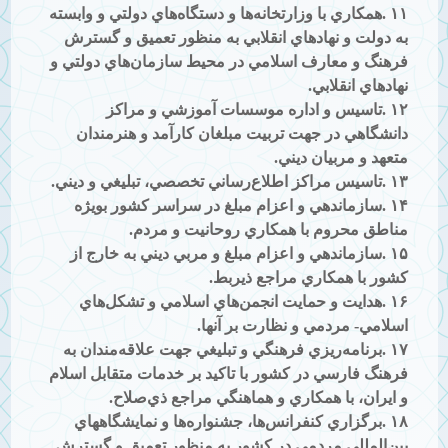
۱۱
.
همكاري با وزارتخانه‌ها و دستگاه‌هاي دولتي و وابسته
به دولت و نهادهاي انقلابي به منظور تعميق و گسترش
فرهنگ و معارف اسلامي در محيط سازمان‌هاي دولتي و
نهادهاي انقلابي
.
۱۲
.
تاسيس و اداره موسسات آموزشي و مراكز
دانشگاهي در جهت تربيت مبلغان كارآمد و هنرمندان
متعهد و مربيان ديني
.
۱۳
.
تاسيس مراكز اطلاع‌رساني تخصصي، تبليغي و ديني
.
۱۴
.
سازماندهي و اعزام مبلغ در سراسر كشور بويژه
مناطق محروم با همكاري روحانيت و مردم
.
۱۵
.
سازماندهي و اعزام مبلغ و مربي ديني به خارج از
كشور با همكاري مراجع ذيربط
.
۱۶
.
هدايت و حمايت انجمن‌هاي اسلامي و تشكل‌هاي
اسلامي- مردمي و نظارت بر آنها
.
۱۷
.
برنامه‌ريزي فرهنگي و تبليغي جهت علاقه‌مندان به
فرهنگ فارسي در كشور با تاكيد بر خدمات متقابل اسلام
و ايران، با همكاري و هماهنگي مراجع ذي‌صلاح
.
۱۸
.
برگزاري كنفرانس‌ها، جشنواره‌ها و نمايشگاههاي
بين‌المللي مردمي در كشور به منظور تعميق و گسترش